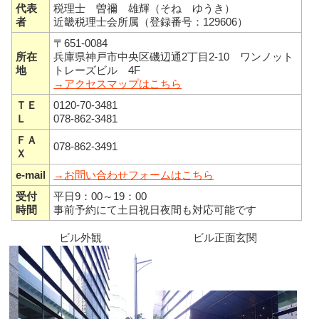
代表
税理士 曽禰 雄輝（そね ゆうき）
者
近畿税理士会所属（登録番号：129606）
〒651-0084
所在
兵庫県神戸市中央区磯辺通2丁目2-10 ワンノット
地
トレーズビル 4F
→アクセスマップはこちら
ＴＥ
0120-70-3481
Ｌ
078-862-3481
ＦＡ
078-862-3491
Ｘ
e-mail
→お問い合わせフォームはこちら
受付
平日9：00～19：00
時間
事前予約にて土日祝日夜間も対応可能です
ビル外観
ビル正面玄関