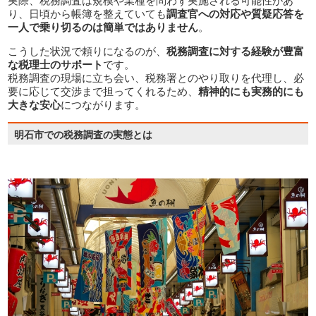
実際、税務調査は規模や業種を問わず実施される可能性があ
り、日頃から帳簿を整えていても
調査官への対応や質疑応答を
一人で乗り切るのは簡単ではありません
。
こうした状況で頼りになるのが、
税務調査に対する経験が豊富
な税理士のサポート
です。
税務調査の現場に立ち会い、税務署とのやり取りを代理し、必
要に応じて交渉まで担ってくれるため、
精神的にも実務的にも
大きな安心
につながります。
明石市での税務調査の実態とは