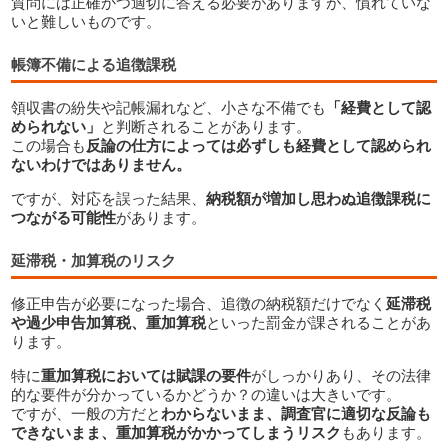
質問には正確かつ適切に答える必要がありますが、慣れていな
いと難しいものです。
帳簿不備による追徴課税
領収書の紛失や記帳漏れなど、小さな不備でも
「経費として認
められない」
と判断されることがあります。
この場合も
反論の仕方によっては必ずしも経費として認められ
ないわけではありません。
税務調査で起こりがちなトラブルとリスク
ですが、対応を誤った結果、
納税額が増加し思わぬ追徴課税に
つながる可能性
があります。
延滞税・加算税のリスク
修正申告が必要になった場合、追徴の納税額だけでなく
延滞税
や過少申告加算税、重加算税
といった罰金が課されることがあ
ります。
特に
重加算税においては賦課の要件
がしっかりあり、その法律
的な要件が分かっているかどうか？の違いは大きいです。
ですが、一般の方だと
わからないまま、調査官に適切な反論も
できないまま、重加算税がかかってしまうリスク
もあります。