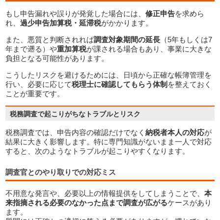
もし申告漏れや誤りが発覚した場合には、
修正申告
を求めら
れ、
過少申告加算税・延滞税
がかかります。
また、悪質と判断されれば
調査対象期間の延長
（5年もしくは7
年まで遡る）や
重加算税
が課される場合もあり、事業に大きな
負担となる可能性があります。
こうしたリスクを避けるためには、日頃から正確な帳簿管理を
行い、必要に応じて
税理士に確認してもらう体制
を整えておく
ことが重要です。
税務調査では、申告内容の確認だけでなく
納税者本人の対応
が
結果に大きく影響します。特に専門知識がないまま一人で対応
すると、次のようなトラブルが起こりやすくなります。
調査官とのやり取りでの対応ミス
不用意な発言や、必要以上の情報提供をしてしまうことで、
本
来指摘される必要のなかった点まで調査が広がる
ケースがあり
ます。