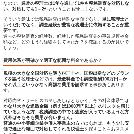
なので、
通常の税理士は1年を通して1件も税務調査を対応しな
い、対応しても1～2件
ということも珍しくないです。
そういう意味では税務調査は特殊な場面であり、
単に税理士と
いうだけでなく、調査経験が豊富な税理士に依頼することが重
要
です。
過去の税務調査の経験数、経験した税務調査先の事業規模や金
額など、どのような経験をしてきたか？を確認するのが良いで
しょう。
費用体系が明確か？適正な範囲な料金であるか？
規模の大きな全国対応を謳う
税理士や、
国税出身などのブラン
ドを謳う
税理士などでは、
最低料金でも調査報酬100万円～か
それ以上というかなり高額な費用を請求
する事務所もありま
す。
対応内容・サービスの良しあしはともかく、その料金体系では
かなり大きな追徴金額（例えば1000万円以上）のリスクを感じ
ているような方、税務調査の中でも査察が入っているような方
以外はそもそも費用が合いません。
普通の中小零細企業や個人事業主の方
ではあれば、
もう少し安
価で適正な範囲で対応してくれる税理士
を探すことをおススメ