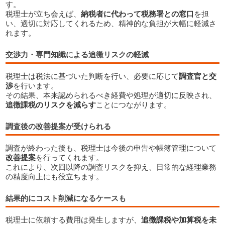
す。
税理士が立ち会えば、
納税者に代わって税務署との窓口
を担
い、適切に対応してくれるため、精神的な負担が大幅に軽減さ
れます。
交渉力・専門知識による追徴リスクの軽減
税理士は税法に基づいた判断を行い、必要に応じて
調査官と交
渉
を行います。
その結果、本来認められるべき経費や処理が適切に反映され、
追徴課税のリスクを減らす
ことにつながります。
調査後の改善提案が受けられる
税理士に依頼するメリット
調査が終わった後も、税理士は今後の申告や帳簿管理について
改善提案
を行ってくれます。
これにより、次回以降の調査リスクを抑え、日常的な経理業務
の精度向上にも役立ちます。
結果的にコスト削減になるケースも
税理士に依頼する費用は発生しますが、
追徴課税や加算税を未