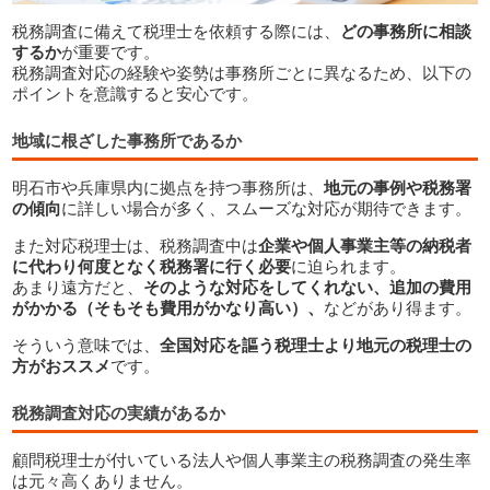
税務調査に備えて税理士を依頼する際には、
どの事務所に相談
するか
が重要です。
税務調査対応の経験や姿勢は事務所ごとに異なるため、以下の
ポイントを意識すると安心です。
地域に根ざした事務所であるか
明石市や兵庫県内に拠点を持つ事務所は、
地元の事例や税務署
の傾向
に詳しい場合が多く、スムーズな対応が期待できます。
また対応税理士は、税務調査中は
企業や個人事業主等の納税者
に代わり何度となく税務署に行く必要
に迫られます。
あまり遠方だと、
そのような対応をしてくれない、追加の費用
がかかる（そもそも費用がかなり高い）、
などがあり得ます。
明石市で税務調査に強い税理士を選ぶポイント
そういう意味では、
全国対応を謳う税理士より地元の税理士の
方がおススメ
です。
税務調査対応の実績があるか
顧問税理士が付いている法人や個人事業主の税務調査の発生率
は元々高くありません。