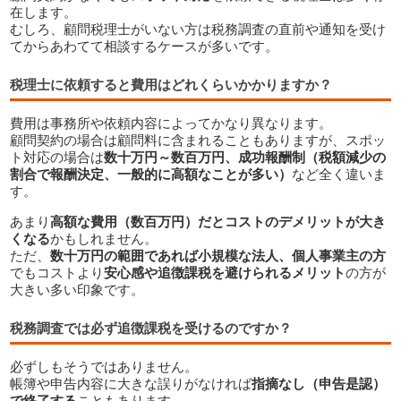
在します。
むしろ、顧問税理士がいない方は税務調査の直前や通知を受け
てからあわてて相談するケースが多いです。
税理士に依頼すると費用はどれくらいかかりますか？
費用は事務所や依頼内容によってかなり異なります。
顧問契約の場合は顧問料に含まれることもありますが、スポッ
ト対応の場合は
数十万円～数百万円、成功報酬制（税額減少の
割合で報酬決定、一般的に高額なことが多い）
など全く違いま
す。
あまり
高額な費用（数百万円）だとコストのデメリットが大き
くなる
かもしれません。
ただ、
数十万円の範囲であれば小規模な法人、個人事業主の方
でもコストより
安心感や追徴課税を避けられるメリット
の方が
大きい多い印象です。
税務調査では必ず追徴課税を受けるのですか？
必ずしもそうではありません。
帳簿や申告内容に大きな誤りがなければ
指摘なし（申告是認）
で終了する
こともあります。