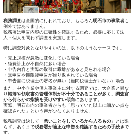
税務調査
は全国的に行われており、もちろん
明石市の事業者
も
例外ではありません。
税務署は申告内容の正確性を確認するため、必要に応じて法
人・個人を問わず調査を実施します。
特に調査対象となりやすいのは、以下のようなケースです。
・売上規模が急激に変化している場合
・経費計上が不自然に多い場合
・申告内容と実際の取引に乖離があると見られる場合
・無申告や期限後申告が繰り返されている場合
・申告書に税理士の署名が無い（顧問税理士がいない）場合
また、中小企業や個人事業主に対する調査では、大企業と異な
り
帳簿や領収書の管理体制が不十分であることが多く、調査官
から何らかの指摘を受けやすい傾向
にあります。
実際、明石市内の事業者からも「思っていた以上に細かい点を
確認された」という声が少なくありません。
税務調査は決して
「悪いことをしているから入るもの」
とは限
らず、あくまで
税務署が適正な申告を確認するための手続き
で
す。