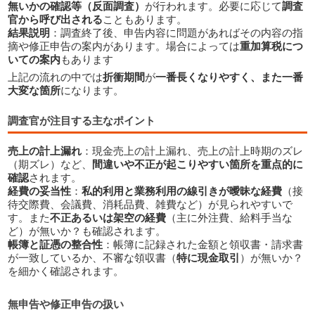
無いかの確認等（反面調査）
が行われます。必要に応じて
調査
官から呼び出される
こともあります。
結果説明
：調査終了後、申告内容に問題があればその内容の指
摘や修正申告の案内があります。場合によっては
重加算税につ
いての案内
もあります
上記の流れの中では
折衝期間
が
一番長くなりやすく、また一番
大変な箇所
になります。
調査官が注目する主なポイント
売上の計上漏れ
：現金売上の計上漏れ、売上の計上時期のズレ
（期ズレ）など、
間違いや不正が起こりやすい箇所を重点的に
確認
されます。
経費の妥当性
：
私的利用と業務利用の線引きが曖昧な経費
（接
待交際費、会議費、消耗品費、雑費など）が見られやすいで
す。また
不正あるいは架空の経費
（主に外注費、給料手当な
ど）が無いか？も確認されます。
帳簿と証憑の整合性
：帳簿に記録された金額と領収書・請求書
が一致しているか、不審な領収書（
特に現金取引
）が無いか？
を細かく確認されます。
無申告や修正申告の扱い