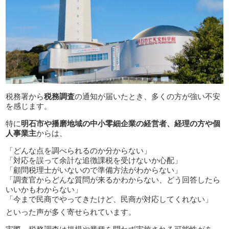
税務署から
税務調査
の通知が届いたとき、多くの方が強い不安
を感じます。
特に
明石市や播磨地域の中小零細企業の経営者、経理の方や個
人事業主
からは、
「どんな点を調べられるのか分からない」
「対応を誤って余計な追徴課税を受けないか心配」
「顧問税理士がいないので準備方法がわからない」
「調査官からどんな質問が来るかわからない、どう回答したら
いいかもわからない」
「今まで民商でやってきたけど、民商が対応してくれない」
といった声が多く寄せられています。