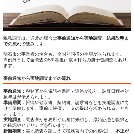
税務調査は、通常の場合は
事前通知から実地調査、結果説明ま
での流れ
で進みます。
明石市の事業者の場合も、全国と同様の手順が取られます。
※例外として全調査の5％程度は抜き打ちの無予告調査もあり
ます。
事前通知から実地調査までの流れ
事前通知
：税務署から電話や書面で連絡があり、調査日程や対
象年度が伝えられます。
準備期間
：帳簿や領収書、契約書、請求書などを実地調査に向
けて準備します。事前に帳簿データの提出を求められることも
あります。
実地調査
：調査官が事務所や店舗に来訪し、原始証憑と帳簿と
の確認やヒアリングを行います。
折衝期間：
実地調査を踏まえて税務署内での内容検討、
不正が