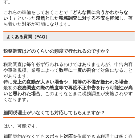
す。
これらの準備をしておくことで
「どんな目に合うかわからな
い！」
といった
漠然とした税務調査に対する不安を軽減
し、落
ち着いた対応が可能になります。
税務調査はどのくらいの頻度で行われるのですか？
税務調査は毎年必ず行われるわけではありませんが、申告内容
や事業規模、業種によって
数年に一度の割合
で対象になること
があります。
特に
売上の変動が大きい場合
や、
帳簿の不備が疑われる場合
、
最初の
税務調査の際の態度等で再度不正申告を行う可能性が高
いと思われた場合
、このようなときに税務調査が実施されやす
くなります。
顧問税理士がいなくても対応してもらえますか？
はい、可能です。
顧問契約がなくても
スポット対応
を依頼できる税理士は多く存