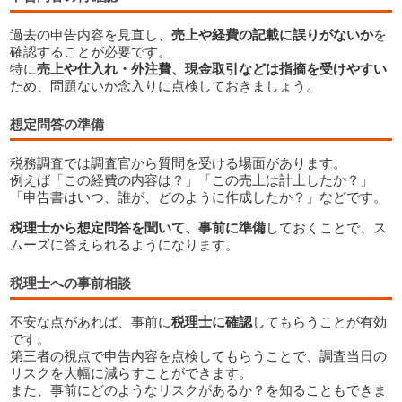
過去の申告内容を見直し、
売上や経費の記載に誤りがないか
を
確認することが必要です。
特に
売上や仕入れ・外注費、現金取引などは指摘を受けやすい
ため、問題ないか念入りに点検しておきましょう。
想定問答の準備
税務調査では調査官から質問を受ける場面があります。
例えば「この経費の内容は？」「この売上は計上したか？」
税務調査を受ける前に準備しておくべきこと
「申告書はいつ、誰が、どのように作成したか？」などです。
税理士から想定問答を聞いて、事前に準備
しておくことで、ス
ムーズに答えられるようになります。
税理士への事前相談
不安な点があれば、事前に
税理士に確認
してもらうことが有効
です。
第三者の視点で申告内容を点検してもらうことで、調査当日の
リスクを大幅に減らすことができます。
また、事前にどのようなリスクがあるか？を知ることもできま