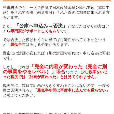
当事務所でも、一度ご自身で日本政策金融公庫へ申込（窓口申
込）をされて否決（融資失敗）された直後に相談に来られる方
もいます。
「公庫へ申込み→否決」
ただ、
となったばかりの方はい
くら
専門家がサポートしてもムリ
です。
では否決した後どれくらい経てば可能性が出てくるかという
と、
最低半年
はあける必要があります。
厳密には計画が変われば（別の計画であれば）申し込みは可能
です。
「完全に内容が変わった（完全に別
しかし、それは
の事業をやるレベル）」
場合
なので、
少し数字をいじ
った程度では「計画が変わった」とは見てくれません。
現実的に、数日で計画が大きく変わることはないので、一度公
庫に否決されると
「最低半年間は再度申し込んでも通らない」
と考えてください。