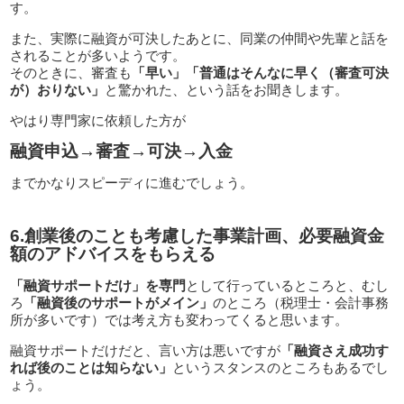
す。
また、実際に融資が可決したあとに、同業の仲間や先輩と話を
されることが多いようです。
そのときに、審査も
「早い」「普通はそんなに早く（審査可決
が）おりない」
と驚かれた、という話をお聞きします。
やはり専門家に依頼した方が
融資申込→審査→可決→入金
までかなりスピーディに進むでしょう。
6.創業後のことも考慮した事業計画、必要融資金
額のアドバイスをもらえる
「融資サポートだけ」を専門
として行っているところと、むし
ろ
「融資後のサポートがメイン」
のところ（税理士・会計事務
所が多いです）では考え方も変わってくると思います。
融資サポートだけだと、言い方は悪いですが
「融資さえ成功す
れば後のことは知らない」
というスタンスのところもあるでし
ょう。