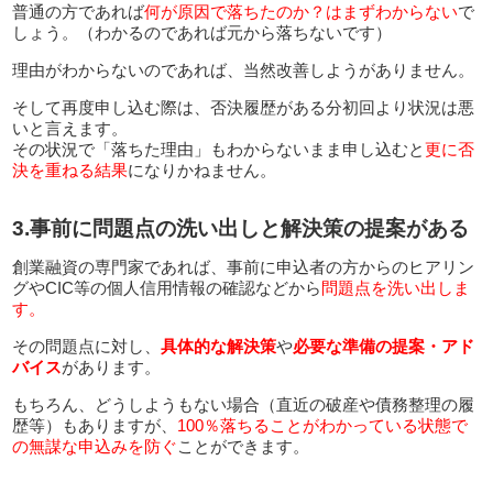
普通の方であれば
何が原因で落ちたのか？はまずわからない
で
しょう。（わかるのであれば元から落ちないです）
理由がわからないのであれば、当然改善しようがありません。
そして再度申し込む際は、否決履歴がある分初回より状況は悪
いと言えます。
その状況で「落ちた理由」もわからないまま申し込むと
更に否
決を重ねる結果
になりかねません。
3.事前に問題点の洗い出しと解決策の提案がある
創業融資の専門家であれば、事前に申込者の方からのヒアリン
グやCIC等の個人信用情報の確認などから
問題点を洗い出しま
す。
その問題点に対し、
具体的な解決策
や
必要な準備の提案・アド
バイス
があります。
もちろん、どうしようもない場合（直近の破産や債務整理の履
歴等）もありますが、
100％落ちることがわかっている状態で
の無謀な申込みを防ぐ
ことができます。