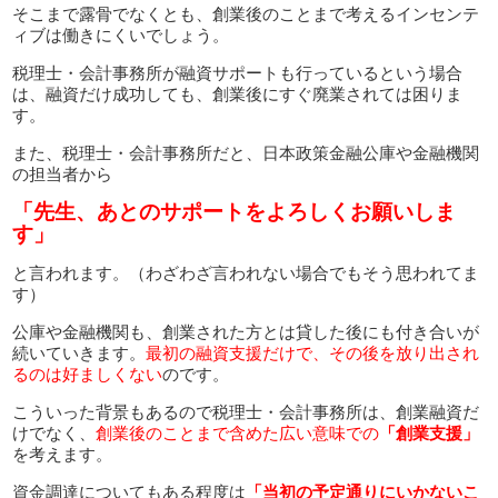
そこまで露骨でなくとも、創業後のことまで考えるインセンテ
ィブは働きにくいでしょう。
税理士・会計事務所が融資サポートも行っているという場合
は、融資だけ成功しても、創業後にすぐ廃業されては困りま
す。
また、税理士・会計事務所だと、日本政策金融公庫や金融機関
の担当者から
「先生、あとのサポートをよろしくお願いしま
す」
と言われます。（わざわざ言われない場合でもそう思われてま
す）
公庫や金融機関も、創業された方とは貸した後にも付き合いが
続いていきます。
最初の融資支援だけで、その後を放り出され
るのは好ましくない
のです。
こういった背景もあるので税理士・会計事務所は、創業融資だ
けでなく、
創業後のことまで含めた広い意味での
「創業支援」
を考えます。
資金調達についてもある程度は
「当初の予定通りにいかないこ