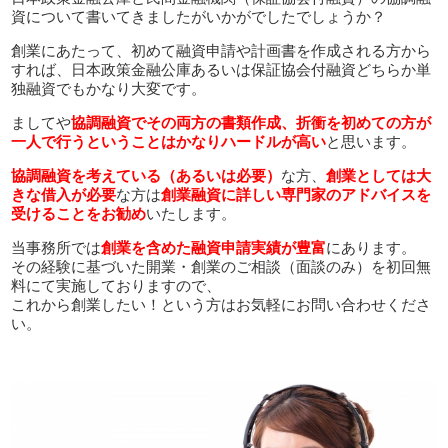
資について書いてきましたがいかがでしたでしょうか？
創業にあたって、初めて融資申請や計画書を作成される方から
すれば、日本政策金融公庫あるいは保証協会付融資どちらか単
独融資でもかなり大変です。
ましてや
協調融資でその両方の書類作成、折衝を初めての方が
一人で行うということはかなりハードルが高い
と思います。
協調融資を考えている（あるいは必要）
な方、
創業としては大
きな借入が必要
な方は
創業融資に詳しい専門家のアドバイスを
受けることをお勧め
いたします。
当事務所では
創業を含めた融資申請実績が豊富
にあります。
その経験に基づいた開業・創業のご相談（面談のみ）を初回無
料にて実施しておりますので、
これから創業したい！という方はお気軽にお問い合わせくださ
い。