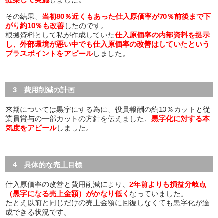
その結果、
当初80％近くもあった仕入原価率が70％前後まで下
がり約10％も改善
したのです。
根拠資料として私が作成していた
仕入原価率の内部資料を提示
し、外部環境が悪い中でも仕入原価率の改善はしていたという
プラスポイントをアピール
しました。
3 費用削減の計画
来期については黒字にする為に、役員報酬の約10％カットと従
業員賞与の一部カットの方針を伝えました。
黒字化に対する本
気度をアピール
しました。
4 具体的な売上目標
仕入原価率の改善と費用削減により、
2年前よりも損益分岐点
（黒字になる売上金額）がかなり低く
なっていました。
たとえ以前と同じだけの売上金額に回復しなくても黒字化が達
成できる状況です。