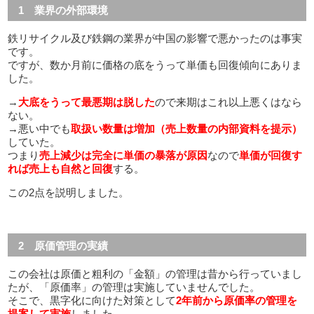
1 業界の外部環境
鉄リサイクル及び鉄鋼の業界が中国の影響で悪かったのは事実
です。
ですが、数か月前に価格の底をうって単価も回復傾向にありま
した。
→
大底をうって最悪期は脱した
ので来期はこれ以上悪くはなら
ない。
→悪い中でも
取扱い数量は増加（売上数量の内部資料を提示）
していた。
つまり
売上減少は完全に単価の暴落が原因
なので
単価が回復す
れば売上も自然と回復
する。
この2点を説明しました。
2 原価管理の実績
この会社は原価と粗利の「金額」の管理は昔から行っていまし
たが、「原価率」の管理は実施していませんでした。
そこで、黒字化に向けた対策として
2年前から原価率の管理を
提案して実施
しました。