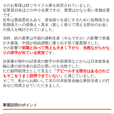
そのお客様は鉄リサイクル業を経営されていました。
従業員10名ほどの中小企業ですが、業歴はかなり長い老舗企業
です。
近年は業績悪化もあり、資金繰りを楽にするために短期借入を
長期借入への借換え＋真水（新しく借りて増える部分のお金）
の借入を検討されていました。
当時、鉄の業界は中国の過剰生産（今もですが）の影響で単価
が大暴落。中国が供給調整に乗り出す前で最悪期でした。
その影響で
前期と比べて売上も大きく下がり、当然ながらかな
りの赤字が出ている状
況
です。
決算書や期中の試算表の数字や外部環境などからは日本政策金
融公庫の担当者の反応が悪いのも当然でした。
ただ顧問税理士として見ると
「アピールする部分はあるけれど
もそこをうまく説明できていない」
と感じていました。
そこで、私からお願いして次の日本政策金融公庫担当者との打
合せに同席させていただきました。
事業説明のポイント