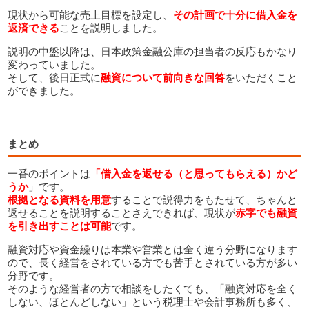
現状から可能な売上目標を設定し、
その計画で十分に借入金を
返済できる
ことを説明しました。
説明の中盤以降は、日本政策金融公庫の担当者の反応もかなり
変わっていました。
そして、後日正式に
融資について前向きな回答
をいただくこと
ができました。
まとめ
一番のポイントは
「借入金を返せる（と思ってもらえる）かど
うか
」です。
根拠となる資料を用意
することで説得力をもたせて、ちゃんと
返せることを説明することさえできれば、現状が
赤字でも融資
を引き出すことは可能
です。
融資対応や資金繰りは本業や営業とは全く違う分野になります
ので、長く経営をされている方でも苦手とされている方が多い
分野です。
そのような経営者の方で相談をしたくても、「融資対応を全く
しない、ほとんどしない」という税理士や会計事務所も多く、