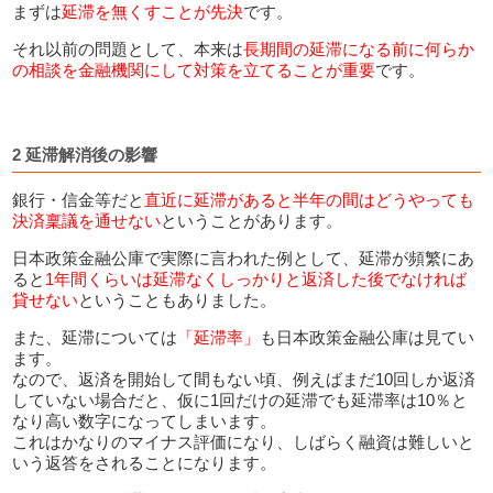
まずは
延滞を無くすことが先決
です。
それ以前の問題として、本来は
長期間の延滞になる前に何らか
の相談を金融機関にして対策を立てることが重要
です。
2 延滞解消後の影響
銀行・信金等だと
直近に延滞があると半年の間はどうやっても
決済稟議を通せない
ということがあります。
日本政策金融公庫で実際に言われた例として、延滞が頻繁にあ
ると
1年間くらいは延滞なくしっかりと返済した後でなければ
貸せない
ということもありました。
また、延滞については
「延滞率」
も日本政策金融公庫は見てい
ます。
なので、返済を開始して間もない頃、例えばまだ10回しか返済
していない場合だと、仮に1回だけの延滞でも延滞率は10％と
なり高い数字になってしまいます。
これはかなりのマイナス評価になり、しばらく融資は難しいと
いう返答をされることになります。