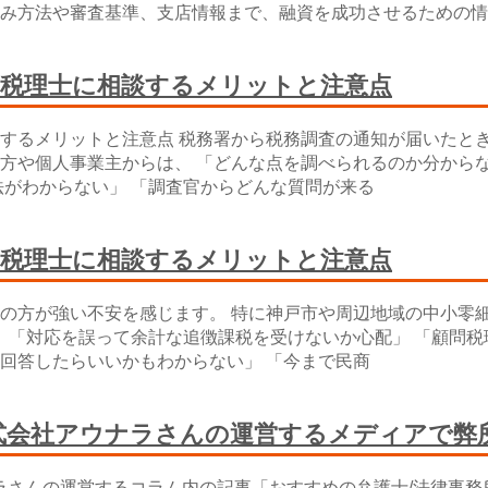
み方法や審査基準、支店情報まで、融資を成功させるための情
？税理士に相談するメリットと注意点
するメリットと注意点 税務署から税務調査の通知が届いたとき
方や個人事業主からは、 「どんな点を調べられるのか分からな
法がわからない」 「調査官からどんな質問が来る
？税理士に相談するメリットと注意点
の方が強い不安を感じます。 特に神戸市や周辺地域の中小零
」 「対応を誤って余計な追徴課税を受けないか心配」 「顧問税
回答したらいいかもわからない」 「今まで民商
株式会社アウナラさんの運営するメディアで弊
ナラさんの運営するコラム内の記事「おすすめの弁護士/法律事