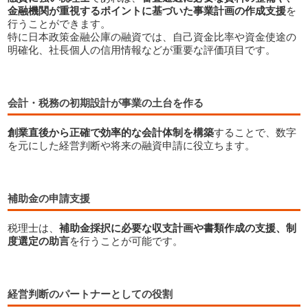
金融機関が重視するポイントに基づいた事業計画の作成支援
を
行うことができます。
特に日本政策金融公庫の融資では、自己資金比率や資金使途の
明確化、社長個人の信用情報などが重要な評価項目です。
会計・税務の初期設計が事業の土台を作る
創業直後から正確で効率的な会計体制を構築
することで、数字
スタートアップに税理士が必要な理由
を元にした経営判断や将来の融資申請に役立ちます。
補助金の申請支援
税理士は、
補助金採択に必要な収支計画や書類作成の支援、制
度選定の助言
を行うことが可能です。
経営判断のパートナーとしての役割