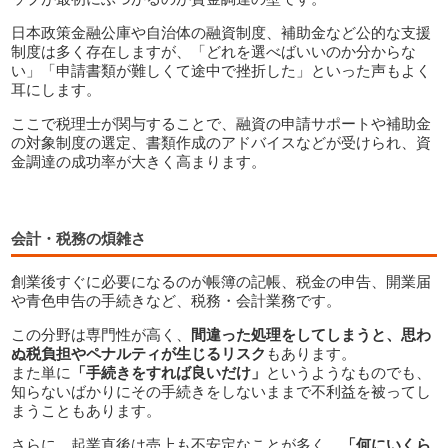
日本政策金融公庫や自治体の融資制度、補助金など公的な支援
制度は多く存在しますが、「どれを選べばいいのか分からな
い」「申請書類が難しくて途中で挫折した」といった声もよく
耳にします。
ここで税理士が関与することで、融資の申請サポートや補助金
の対象制度の選定、書類作成のアドバイスなどが受けられ、資
金調達の成功率が大きく高まります。
会計・税務の煩雑さ
創業後すぐに必要になるのが帳簿の記帳、税金の申告、開業届
や青色申告の手続きなど、税務・会計業務です。
この分野は専門性が高く、
間違った処理をしてしまうと、思わ
ぬ税負担やペナルティが生じるリスク
もあります。
また単に
「手続きをすれば良いだけ」
というようなものでも、
知らないばかりにその手続きをしないままで不利益を被ってし
まうこともあります。
さらに、起業直後は売上も不安定なことが多く、
「何にいくら