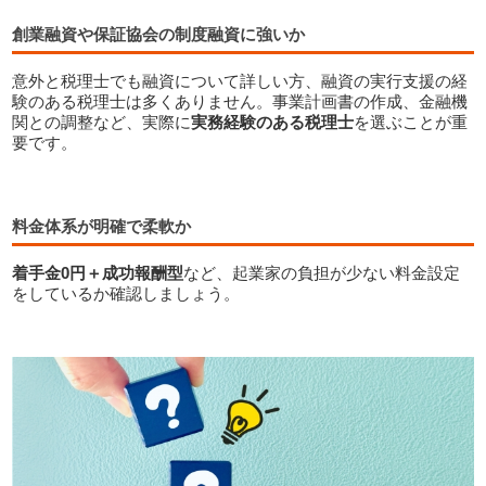
創業融資や保証協会の制度融資に強いか
意外と税理士でも融資について詳しい方、融資の実行支援の経
験のある税理士は多くありません。事業計画書の作成、金融機
関との調整など、実際に
実務経験のある税理士
を選ぶことが重
要です。
料金体系が明確で柔軟か
スタートアップ支援を得意とする税理士の選び方
着手金0円＋成功報酬型
など、起業家の負担が少ない料金設定
をしているか確認しましょう。