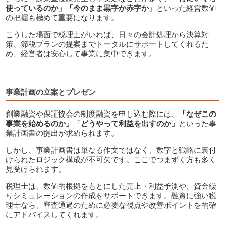
使っているのか」「今のまま黒字か赤字か」
といった経営数値
の把握も極めて重要になります。
こうした場面で税理士がいれば、日々の会計処理から決算対
策、節税プランの提案までトータルにサポートしてくれるた
め、経営者は安心して事業に集中できます。
事業計画の立案とプレゼン
創業融資や保証協会の制度融資を申し込む際には、
「なぜこの
事業を始めるのか」「どうやって利益を出すのか」
といった事
業計画書の提出が求められます。
しかし、事業計画書は単なる作文ではなく、数字と戦略に裏付
けられたロジック構成が不可欠です。ここでつまずく方も多く
見受けられます。
税理士は、数値的根拠をもとにした売上・利益予測や、資金繰
りシミュレーションの作成をサポートできます。融資に強い税
理士なら、審査通過のために必要な視点や改善ポイントを的確
にアドバイスしてくれます。