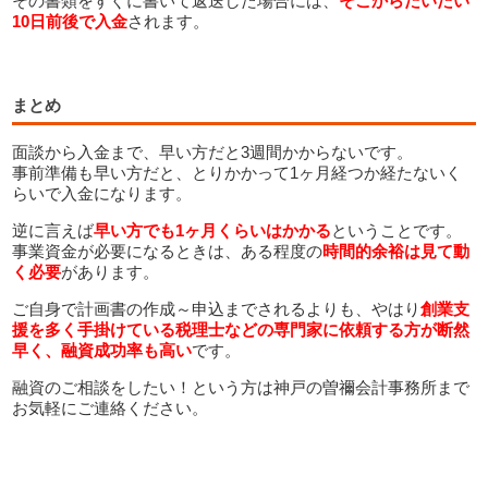
その書類をすぐに書いて返送した場合には、
そこからだいたい
10日前後で入金
されます。
まとめ
面談から入金まで、早い方だと3週間かからないです。
事前準備も早い方だと、とりかかって1ヶ月経つか経たないく
らいで入金になります。
逆に言えば
早い方でも1ヶ月くらいはかかる
ということです。
事業資金が必要になるときは、ある程度の
時間的余裕は見て動
く必要
があります。
ご自身で計画書の作成～申込までされるよりも、やはり
創業支
援を多く手掛けている税理士などの専門家に依頼する方が断然
早く、融資成功率も高い
です。
融資のご相談をしたい！という方は神戸の曽禰会計事務所まで
お気軽にご連絡ください。