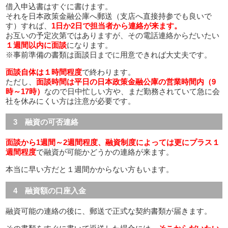
借入申込書はすぐに書けます。
それを日本政策金融公庫へ郵送（支店へ直接持参でも良いで
す）すれば、
1日か2日で担当者から連絡が来ます。
お互いの予定次第ではありますが、その電話連絡からだいたい
１週間以内に面談
になります。
※事前準備の書類は面談日までに用意できれば大丈夫です。
面談自体は１時間程度
で終わります。
ただし、
面談時間は平日の日本政策金融公庫の営業時間内（9
時～17時）
なので日中忙しい方や、まだ勤務されていて急に会
社を休みにくい方は注意が必要です。
3 融資の可否連絡
面談から1週間～2週間程度、融資制度によっては更にプラス１
週間程度
で融資が可能かどうかの連絡が来ます。
本当に早い方だと１週間かからない方もいます。
4 融資額の口座入金
融資可能の連絡の後に、郵送で正式な契約書類が届きます。