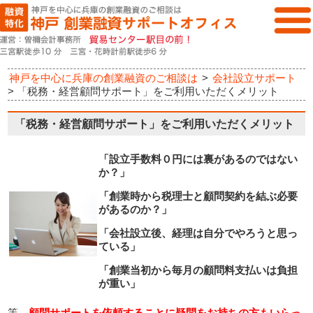
神戸を中心に兵庫の創業融資のご相談は
>
会社設立サポート
>
「税務・経営顧問サポート」をご利用いただくメリット
「税務・経営顧問サポート」をご利用いただくメリット
「設立手数料０円には裏があるのではない
か？」
「創業時から税理士と顧問契約を結ぶ必要
があるのか？」
「会社設立後、経理は自分でやろうと思っ
ている」
「創業当初から毎月の顧問料支払いは
負担
が重い」
等、
顧問サポートを依頼することに疑問をお持ちの方もいらっ