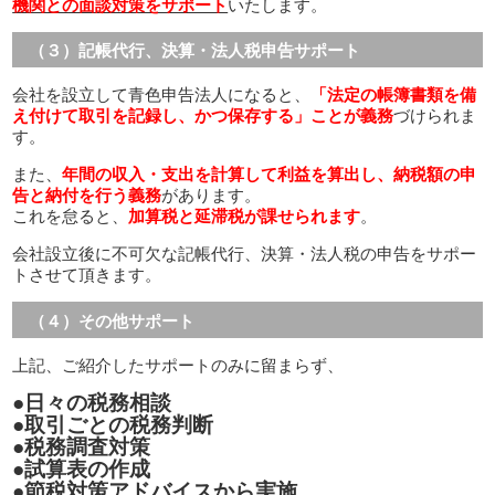
機関との面談対策をサポート
いたします。
（３）記帳代行、決算・法人税申告サポート
会社を設立して青色申告法人になると、
「法定の帳簿書類を備
え付けて取引を記録し、かつ保存する」ことが義務
づけられま
す。
また、
年間の収入・支出を計算して利益を算出し、納税額の申
告と納付を行う義務
があります。
これを怠ると、
加算税と延滞税が課せられます
。
会社設立後に不可欠な記帳代行、決算・法人税の申告をサポー
トさせて頂きます。
（４）その他サポート
上記、ご紹介したサポートのみに留まらず、
●日々の税務相談
●取引ごとの税務判断
●税務調査対策
●試算表の作成
●節税対策アドバイスから実施