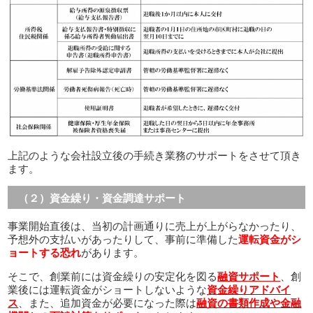
上記のような会社設立後の手続き業務のサポートをさせて頂き
ます。
（２）資金繰り・資金調達サポート
事業開始直後は、当初の計画通りに売上が上がらなかったり、
予想外の支払いがあったりして、事前に準備した
運転資金がシ
ョートする恐れ
があります。
そこで、創業前には資金繰りの安定化を図る
融資サポート
、創
業後には運転資金がショートしないような
資金繰りアドバイ
ス
、また、追加資金が必要になった際は
融資の書類作成や金融