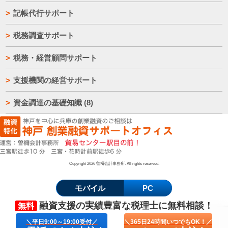
記帳代行サポート
税務調査サポート
税務・経営顧問サポート
支援機関の経営サポート
資金調達の基礎知識
(8)
Copyright 2026 曽禰会計事務所. All rights reserved.
モバイル
PC
融資支援の実績豊富な
税理士
に
無料相談！
無料
＼平日9:00～19:00受付／
＼365日24時間いつでもOK！／