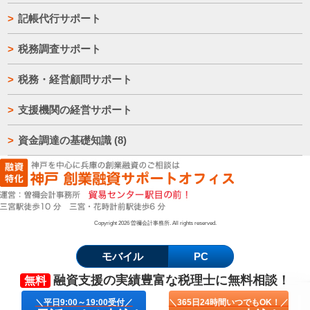
記帳代行サポート
税務調査サポート
税務・経営顧問サポート
支援機関の経営サポート
資金調達の基礎知識
(8)
Copyright 2026 曽禰会計事務所. All rights reserved.
モバイル
PC
融資支援の実績豊富な
税理士
に
無料相談！
無料
＼平日9:00～19:00受付／
＼365日24時間いつでもOK！／