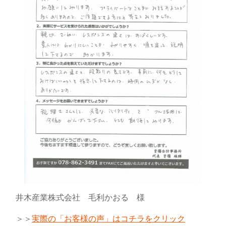
井木産業株式会社 毛利かおる 様
＞＞
実際の「お客様の声」はコチラをクリック