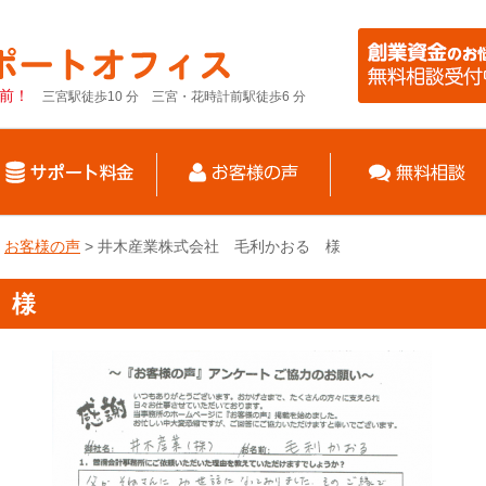
前！
三宮駅徒歩10 分 三宮・花時計前駅徒歩6 分
>
お客様の声
>
井木産業株式会社 毛利かおる 様
 様