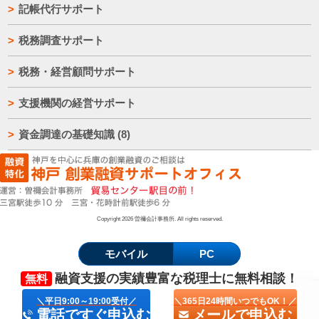
記帳代行サポート
税務調査サポート
税務・経営顧問サポート
支援機関の経営サポート
資金調達の基礎知識
(8)
Copyright 2026 曽禰会計事務所. All rights reserved.
モバイル
PC
融資支援の実績豊富な
税理士
に
無料相談！
無料
＼平日9:00～19:00受付／
＼365日24時間いつでもOK！／
電話ですぐ申込む
メールで申込む