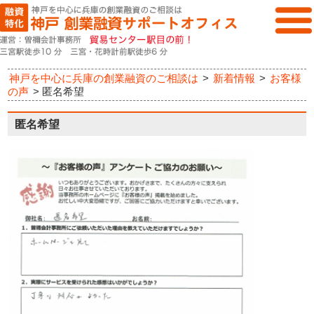
神戸を中心に兵庫の創業融資のご相談は
>
新着情報
>
お客様
の声
>
匿名希望
匿名希望